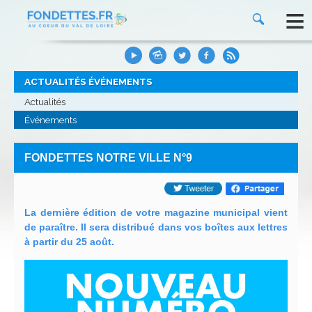
≡
ACTUALITÉS ÉVÉNEMENTS
Actualités
Événements
FONDETTES NOTRE VILLE N°9
La dernière édition de votre magazine municipal vient
de paraître. Il sera distribué dans vos boîtes aux lettres
à partir du 25 août.