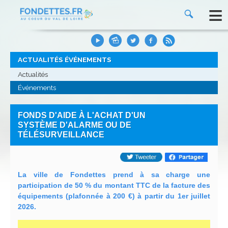
≡
ACTUALITÉS ÉVÉNEMENTS
Actualités
Événements
FONDS D'AIDE À L'ACHAT D'UN
SYSTÈME D'ALARME OU DE
TÉLÉSURVEILLANCE
La ville de Fondettes prend à sa charge une
participation de 50 % du montant TTC de la facture des
équipements (plafonnée à 200 €) à partir du 1er juillet
2026.