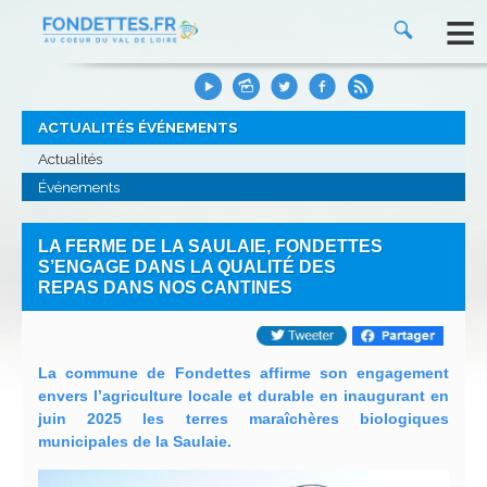
≡
ACTUALITÉS ÉVÉNEMENTS
Actualités
Événements
LA FERME DE LA SAULAIE, FONDETTES
S’ENGAGE DANS LA QUALITÉ DES
REPAS DANS NOS CANTINES
La commune de Fondettes affirme son engagement
envers l’agriculture locale et durable en inaugurant en
juin 2025 les terres maraîchères biologiques
municipales de la Saulaie.