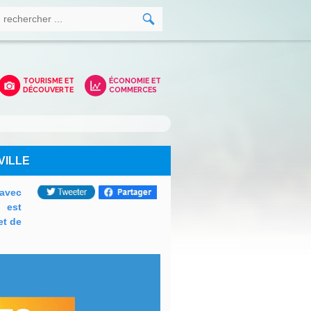
TOURISME ET
ÉCONOMIE ET
DÉCOUVERTE
COMMERCES
VILLE
 avec
 est
et de