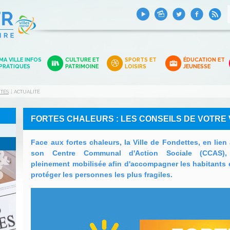
MA VILLE INFOS
CULTURE ET
SPORTS ET
ÉDUCATION ET
PRATIQUES
PATRIMOINE
LOISIRS
JEUNESSE
ITÉS
ACTUALITÉ
FORTES CHALEURS : LES CONSEILS DE VOTRE 
Face aux fortes chaleurs, la Ville de Fondettes, en lien
son Centre Communal d'Action Sociale (CCAS),
pleinement mobilisée afin d'accompagner les habitants 
protéger les personnes les plus fragiles.