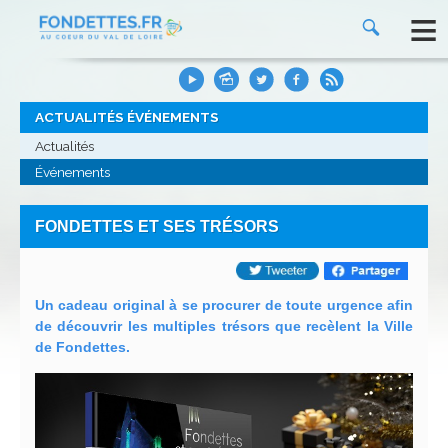
≡
ACTUALITÉS ÉVÉNEMENTS
Actualités
Événements
FONDETTES ET SES TRÉSORS
Un cadeau original à se procurer de toute urgence afin
de découvrir les multiples trésors que recèlent la Ville
de Fondettes.