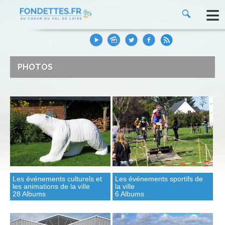
≡
PHOTOS
Les événements culturels et
Les événements sportifs de
les animations de la ville
la ville
28 Albums
6 Albums