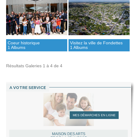
Coeur historique
Visitez la ville de Fondettes
1 Albums
1 Albums
Résultats Galeries
1
à
4
de
4
A VOTRE SERVICE
MES DÉMARCHES EN LIGNE
MAISON DES ARTS