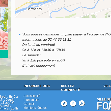
©
Vous pouvez demander un plan papier à l'accueil de l'hôt
Informations au 02 47 88 11 11
Du lundi au vendredi :
9h à 12h et 13h30 à 17h30
Le samedi :
9h à 12h (excepté en août)
Etat civil uniquement
INFORMATIONS
RESTEZ
VILL
CONNECTÉ
Accessibilité
dredi
: 8h45 à
17h.
Jeudi
Plan du site
 :
État civil
Contact
Samedi
:
Mentions légales
ermé en août)