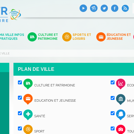
MA VILLE INFOS
CULTURE ET
SPORTS ET
ÉDUCATION ET
PRATIQUES
PATRIMOINE
LOISIRS
JEUNESSE
 VILLE
PLAN DE VILLE
CULTURE ET PATRIMOINE
ECO
EDUCATION ET JEUNESSE
MUN
SANTÉ
SER
SPORT
TOU