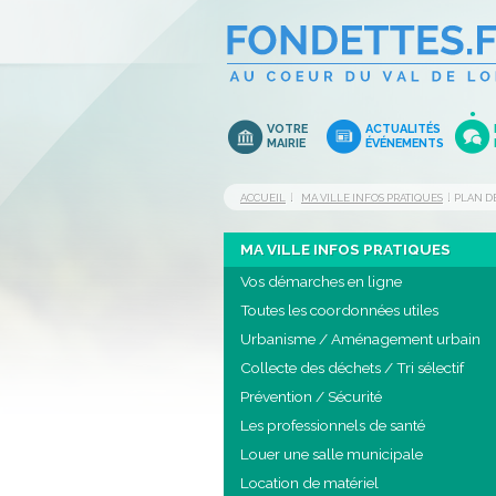
VOTRE
ACTUALITÉS
MAIRIE
ÉVÉNEMENTS
ACCUEIL
MA VILLE INFOS PRATIQUES
PLAN DE
MA VILLE INFOS PRATIQUES
Vos démarches en ligne
Toutes les coordonnées utiles
Urbanisme / Aménagement urbain
Collecte des déchets / Tri sélectif
Prévention / Sécurité
Les professionnels de santé
Louer une salle municipale
Location de matériel