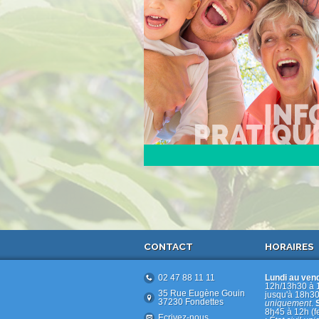
CONTACT
HORAIRES
02 47 88 11 11
Lundi au ven
12h/13h30 à 
35 Rue Eugène Gouin
jusqu'à 18h30
37230 Fondettes
uniquement
.
8h45 à 12h (f
Ecrivez-nous