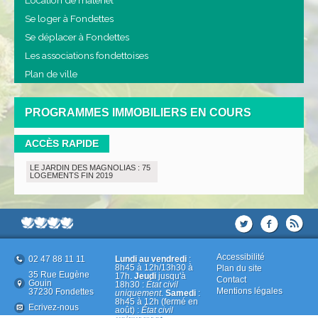
Location de matériel
Se loger à Fondettes
Se déplacer à Fondettes
Les associations fondettoises
Plan de ville
PROGRAMMES IMMOBILIERS EN COURS
ACCÈS RAPIDE
LE JARDIN DES MAGNOLIAS : 75
LOGEMENTS FIN 2019
Accessibilité
02 47 88 11 11
Lundi au vendredi
:
8h45 à 12h/13h30 à
Plan du site
35 Rue Eugène
17h.
Jeudi
jusqu'à
Contact
Gouin
18h30 :
État civil
Mentions légales
37230 Fondettes
uniquement
.
Samedi
:
8h45 à 12h (fermé en
Ecrivez-nous
août) :
État civil