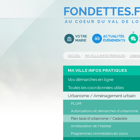
VOTRE
ACTUALITÉS
MAIRIE
ÉVÉNEMENTS
ACCUEIL
MA VILLE INFOS PRATIQUES
URBAN
MA VILLE INFOS PRATIQUES
Vos démarches en ligne
Toutes les coordonnées utiles
Urbanisme / Aménagement urbain
PLUM
Autorisations et démarches d'urbanisme
Plan local d'urbanisme / Cadastre
Amélioration de l'habitat
Programmes immobiliers en cours