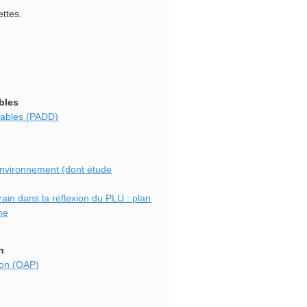
ettes.
bles
rables (PADD)
'environnement (dont étude
ain dans la réflexion du PLU : plan
me
n
ion (OAP)