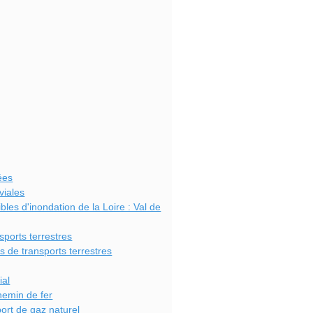
ées
viales
bles d'inondation de la Loire : Val de
sports terrestres
s de transports terrestres
ial
hemin de fer
port de gaz naturel