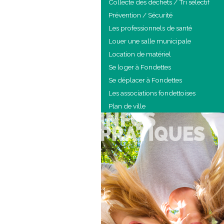
Collecte des déchets / Tri sélectif
Prévention / Sécurité
Les professionnels de santé
Louer une salle municipale
Location de matériel
Se loger à Fondettes
Se déplacer à Fondettes
Les associations fondettoises
Plan de ville