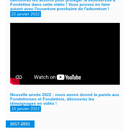
Découvrez les actions pour protéger la biodiversité à
Fondettes dans cette vidéo ! Vous pouvez en faire
autant avec l'ouverture prochaine de l'arboretum !
22 janvier 2022
Nouvelle année 2022 : nous avons donné la parole aux
Fondettoises et Fondettois, découvrez les
témoignages en vidéo !
15 janvier 2022
2017-2021