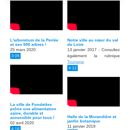
L'arboretum de la Perrée
Notre ville au cœur du val
et ses 500 arbres !
de Loire
25 mars 2020
13 janvier 2017 - Consultez
3:09
également la rubrique
Tourisme
4:12
La ville de Fondettes
prône une alimentation
saine, durable et
Halle de la Morandière et
accessible pour tous !
jardin botanique
02 avril 2020
11 janvier 2019
4:18