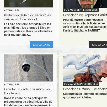
DU 2 AU 27 SEPTEMBRE 2026
ACTUALITÉS
08.07.2026
Exposition de Stéphane Barret
Protection de la biodiversité : les
sternes sont de retour !
Pour démarrer cette nouvelle
saison culturelle, la Maison des
La Loire accueille ses visiteurs les
Arts et de la Jeunesse accueille
plus fidèles : les sternes ! Elles ont
l’artiste Stéphane BARRET
parcouru des milliers de kilomètres
pour revenir chez…
LIRE LA SUITE
LIRE LA SUI
DU 4 AU 25 SEPTEMBRE 2026
ACTUALITÉS
01.07.2026
Exposition Dréano - Delabart
La vidéoprotection se renforce à
Fondettes !
Superposition : somme de strat
qui composent l’être.
Dans le cadre de sa politique de
prévention et de sécurité, la Ville de
Fondettes poursuit le déploiement