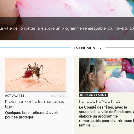
TÉ 2026 !
#1
 la ville de Fondettes, a élaboré un programme remarquable pour divertir to
gazine culturel de l'été 2026.
cipal vient de paraître. Il est en cours de distribution dans vos boîtes aux let
ÉVÈNEMENTS
DU 21 AU 23 AOÛT
ACTUALITÉS
30.07.2026
FÊTE DE FONDETTES
Prévention contre les moutiques
tigres
Le Comité des fêtes, avec le
soutien de la ville de Fondettes, 
Quelques bons réflexes à avoir
élaboré un programme
pour se protéger
remarquable pour divertir toute 
famille…