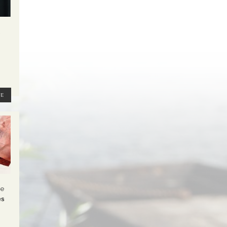
TE
he
es