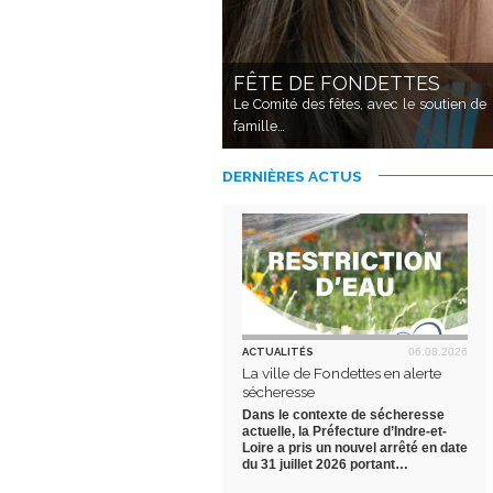
FÊTE DE FONDETTES
VOTRE PROGRAMME DE L'É
FONDETTES NOTRE VILLE 
Le Comité des fêtes, avec le soutien de
famille…
La ville de Fondettes vous présente le ma
La nouvelle édition de votre magazine muni
DERNIÈRES ACTUS
ACTUALITÉS
06.08.2026
La ville de Fondettes en alerte
sécheresse
Dans le contexte de sécheresse
actuelle, la Préfecture d’Indre-et-
Loire a pris un nouvel arrêté en date
du 31 juillet 2026 portant…