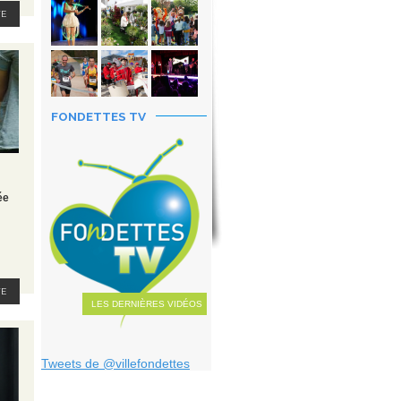
TE
FONDETTES TV
ée
TE
LES DERNIÈRES VIDÉOS
Tweets de @villefondettes