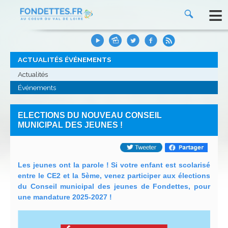
≡
ACTUALITÉS ÉVÉNEMENTS
Actualités
Événements
ELECTIONS DU NOUVEAU CONSEIL
MUNICIPAL DES JEUNES !
Les jeunes ont la parole ! Si votre enfant est scolarisé
entre le CE2 et la 5ème, venez participer aux élections
du Conseil municipal des jeunes de Fondettes, pour
une mandature 2025-2027 !