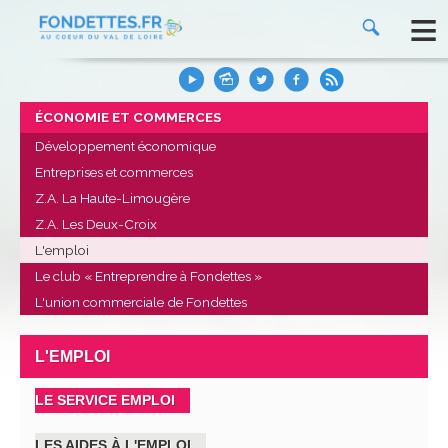
≡
ÉCONOMIE ET COMMERCES
Développement économique
Entreprises et commerces
Z.A. La Haute-Limougère
Z.A. Les Deux-Croix
L'emploi
Le club « Entreprendre à Fondettes »
L'union commerciale de Fondettes
L'EMPLOI
LE SERVICE EMPLOI
LES AIDES À L'EMPLOI