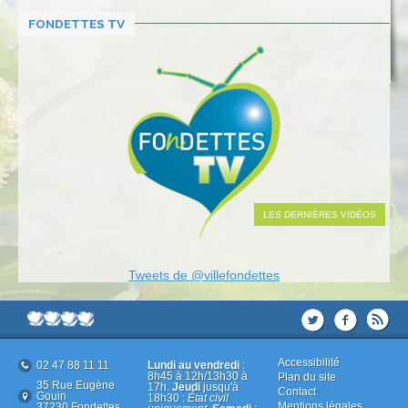
FONDETTES TV
LES DERNIÈRES VIDÉOS
Tweets de @villefondettes
Accessibilité
02 47 88 11 11
Lundi au vendredi
:
8h45 à 12h/13h30 à
Plan du site
35 Rue Eugène
17h.
Jeudi
jusqu'à
Contact
Gouin
18h30 :
État civil
Mentions légales
37230 Fondettes