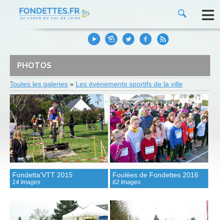
≡
PHOTOS
Toutes les galeries
»
Les événements sportifs de la ville
Fondetta'VTT 2015
Foulées de Fondettes 2016
14 Images
62 Images