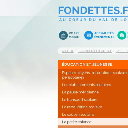
VOTRE
ACTUALITÉS
MAIRIE
ÉVÉNEMENTS
ACCUEIL
ÉDUCATION ET JEUNESSE
LA PETI
ÉDUCATION ET JEUNESSE
Espace citoyens : inscriptions scolaires
périscolaires
Les établissements scolaires
La pause méridienne
Le transport scolaire
La restauration scolaire
Le soutien scolaire
La petite enfance