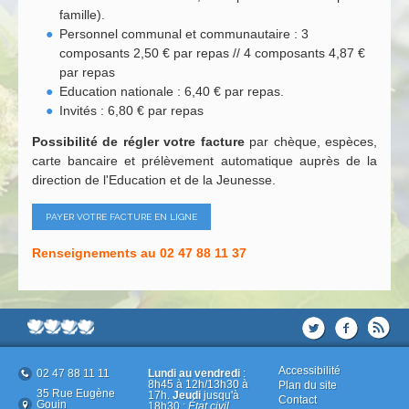
famille).
Personnel communal et communautaire : 3
composants 2,50 € par repas // 4 composants 4,87 €
par repas
Education nationale : 6,40 € par repas.
Invités : 6,80 € par repas
Possibilité de régler votre facture
par chèque, espèces,
carte bancaire et prélèvement automatique auprès de la
direction de l'Education et de la Jeunesse.
PAYER VOTRE FACTURE EN LIGNE
Renseignements au 02 47 88 11 37
Accessibilité
02 47 88 11 11
Lundi au vendredi
:
8h45 à 12h/13h30 à
Plan du site
35 Rue Eugène
17h.
Jeudi
jusqu'à
Contact
Gouin
18h30 :
État civil