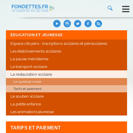
≡
ÉDUCATION ET JEUNESSE
Espace citoyens : inscriptions scolaires et périscolaires
Les établissements scolaires
La pause méridienne
Le transport scolaire
La restauration scolaire
Le syndicat mixte
Tarifs et paiement
Le soutien scolaire
La petite enfance
Les animations jeunesse
TARIFS ET PAIEMENT