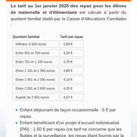
Le tarif au 1er janvier 2025 des repas pour les élèves
de maternelle et d'élémentaire
est calculé à partir du
quotient familial établi par la Caisse d'Allocations Familiales
:
Quotient familial
Tarif par repas
Inférieur à 500 euros
2,89 €
Entre 501 et 700 euros
3,29 €
Entre 701 et 1 100 euros
3,78 €
Entre 1 101 et 1 360 euros
3,88 €
Entre 1 361 et 2 000 euros
4,10 €
Entre 2 001 et 2 600 euros
4,25 €
A partir de 2 601 euros
4,57 €
Enfant déjeunant de façon occasionnelle : 5 € par
repas.
Enfant bénéficiant d'un projet d'accueil individualisé
(PAI) : 1,50 € par repas (ce tarif ne concerne que les
fluides et la surveillance, les repas étant fournis par la