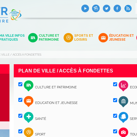
MA VILLE INFOS
CULTURE ET
SPORTS ET
ÉDUCATION ET
PRATIQUES
PATRIMOINE
LOISIRS
JEUNESSE
 VILLE / ACCÈS À FONDETTES
PLAN DE VILLE / ACCÈS À FONDETTES
CULTURE ET PATRIMOINE
ECO
EDUCATION ET JEUNESSE
MUN
SANTÉ
SER
SPORT
TOU