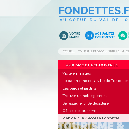
VOTRE
ACTUALITÉS
MAIRIE
ÉVÉNEMENTS
ACCUEIL
TOURISME ET DÉCOUVERTE
PLAN DE
TOURISME ET DÉCOUVERTE
Visite en images
Le patrimoine de la ville de Fondettes
Les parcs et jardins
Trouver un hébergement
Se restaurer / Se désaltérer
Offices de tourisme
Plan de ville / Accès à Fondettes