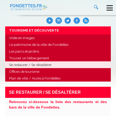
≡
TOURISME ET DÉCOUVERTE
Visite en images
Le patrimoine de la ville de Fondettes
Les parcs et jardins
Trouver un hébergement
Se restaurer / Se désaltérer
Offices de tourisme
Plan de ville / Accès à Fondettes
SE RESTAURER / SE DÉSALTÉRER
Retrouvez ci-dessous la liste des restaurants et des
bars de la ville de Fondettes.