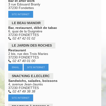
Bar et after work
3 rue Edouard Branly
37230 Fondettes
SITE INTERNET
LE BEAU MANOIR
Bar, restaurant, débit de tabac
6, quai de la Guignière
37230 FONDETTES
02 47 42 01 02
LE JARDIN DES ROCHES
Restaurant
2 bis, rue des Trois Maries
37230 FONDETTES
02 47 40 01 00
EMAIL
SITE INTERNET
SNAC'KING E.LECLERC
Sandwichs, salades, boissons
4, avenue Jean-Jaurès
37230 FONDETTES
02 47 49 38 38
SITE INTERNET