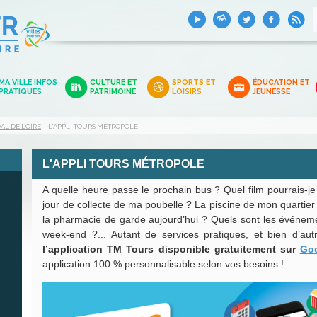
MA VILLE INFOS
CULTURE ET
SPORTS ET
ÉDUCATION ET
PRATIQUES
PATRIMOINE
LOISIRS
JEUNESSE
AL DE LOIRE
L'APPLI TOURS MÉTROPOLE
L'APPLI TOURS MÉTROPOLE
A quelle heure passe le prochain bus ? Quel film pourrais-je
jour de collecte de ma poubelle ? La piscine de mon quartier
la pharmacie de garde aujourd’hui ? Quels sont les événeme
week-end ?... Autant de services pratiques, et bien d’aut
l’application TM Tours disponible gratuitement
sur
Goo
application 100 % personnalisable selon vos besoins !