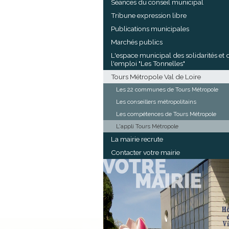
Séances du conseil municipal
Tribune expression libre
Publications municipales
Marchés publics
L'espace municipal des solidarités et 
l'emploi "Les Tonnelles"
Tours Métropole Val de Loire
Les 22 communes de Tours Métropole
Les conseillers métropolitains
Les compétences de Tours Métropole
L'appli Tours Métropole
La mairie recrute
Contacter votre mairie