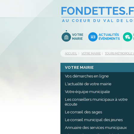
VOTRE
ACTUALITÉS
MAIRIE
ÉVÉNEMENTS
ACCUEIL
VOTRE MAIRIE
TOURS MÉTROPOLE V
VOTRE MAIRIE
Vos démarches en ligne
L'actualité de votre mairie
Votre équipe municipale
Les conseillers municipaux à votre
écoute
Le conseil des sages
Le conseil municipal des jeunes
Annuaire des services municipaux