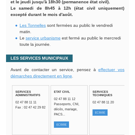
et le jeudi jusqu'à 18h30 (permanence état civil).
Le samedi de 8h45 à 12h (état civil uniquement)
excepté durant le mois d'août.
Les Tonnelles
sont fermées au public le vendredi
matin.
Le
service urbanisme
est fermé au public le mercredi
toute la journée.
LES SERVICES MUNICIPAUX
Avant de contacter un service, pensez à
effectuer vos
démarches directement en ligne
.
SERVICES
ETAT CIVIL
SERVICES
ADMINISTRATIFS
TECHNIQUES
02 47 88 11 12
02 47 88 11 11
02 47 88 11 20
Passeports, CNI,
Fax : 02 47 42 29 82
décès, mariage,
ECRIRE
PACS...
ECRIRE