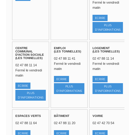
Fermé le vendredi
matin
ECRIRE
PLUS
D'INFORMATIONS
CENTRE
EMPLOI
LOGEMENT
COMMUNAL
(LES TONNELLES)
(LES TONNELLES)
D'ACTION SOCIALE
(LES TONNELLES)
02 47 88 11 41
02 47 88 11 14
Fermé le vendredi
Fermé le vendredi
02 47 88 11 14
matin
matin
Fermé le vendredi
matin
ECRIRE
ECRIRE
ECRIRE
PLUS
PLUS
D'INFORMATIONS
D'INFORMATIONS
PLUS
D'INFORMATIONS
ESPACES VERTS
BÂTIMENT
VOIRIE
02 47 88 11 64
02 47 88 11 20
02 47 42 70 54
ECRIRE
ECRIRE
ECRIRE