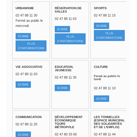
URBANISME
RÉSERVATION DE
SPORTS
SALLES
02 47 88 11 30
02 47 88 11 15
02 47 88 11 63
Fermé au public le
mercredi
ECRIRE
ECRIRE
PLUS
ECRIRE
PLUS
D'INFORMATIONS
D'INFORMATIONS
PLUS
D'INFORMATIONS
VIE ASSOCIATIVE
EDUCATION,
CULTURE
JEUNESSE
02 47 88 11 63
Fermé au public le
02 47 88 11 35
lundi
ECRIRE
02 47 88 11 10
ECRIRE
ECRIRE
COMMUNICATION
DÉVELOPPEMENT
LES TONNELLES
ÉCONOMIQUE
(ESPACE MUNICIPAL
TOURS
DES SOLIDARITÉS
02 47 88 11 25
MÉTROPOLE
ET DE L'EMPLOI)
02 47 80 33 00
02 47 88 11 44
ECRIRE