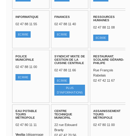
INFORMATIQUE
FINANCES
RESSOURCES
HUMAINES
02 47 88 11 55
02 47 88 11 40
02 47 88 11 08
ECRIRE
ECRIRE
ECRIRE
POLICE
SYNDICAT MIXTE DE
RESTAURANT
MUNICIPALE
GESTION DE LA
SCOLAIRE GÉRARD-
CUISINE CENTRALE
PHILIPE
02 47 88 11 00
02 47 88 11 66
Rue François
Rabelais
ECRIRE
02 47 42 11 67
ECRIRE
PLUS
D'INFORMATIONS
EAU POTABLE
CENTRE
ASSAINISSEMENT
TOURS
TECHNIQUE
TOURS
MÉTROPOLE
MUNICIPAL
MÉTROPOLE
02 47 80 11 11
22 rue Edouard
02 47 80 11 00
Branly
Veolia
(dépannage
02 47 42 70 56