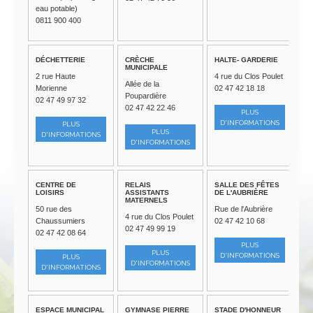
eau potable)
0811 900 400
DÉCHETTERIE
CRÈCHE
HALTE- GARDERIE
MUNICIPALE
2 rue Haute
4 rue du Clos Poulet
Allée de la
Morienne
02 47 42 18 18
Poupardière
02 47 49 97 32
02 47 42 22 46
PLUS
D'INFORMATIONS
PLUS
PLUS
D'INFORMATIONS
D'INFORMATIONS
CENTRE DE
RELAIS
SALLE DES FÊTES
LOISIRS
ASSISTANTS
DE L'AUBRIÈRE
MATERNELS
50 rue des
Rue de l'Aubrière
4 rue du Clos Poulet
Chaussumiers
02 47 42 10 68
02 47 49 99 19
02 47 42 08 64
PLUS
PLUS
D'INFORMATIONS
PLUS
D'INFORMATIONS
D'INFORMATIONS
ESPACE MUNICIPAL
GYMNASE PIERRE
STADE D'HONNEUR