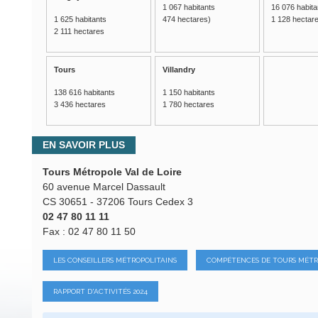
1 067 habitants
16 076 habita
1 625 habitants
474 hectares)
1 128 hectar
2 111 hectares
Tours
Villandry
138 616 habitants
1 150 habitants
3 436 hectares
1 780 hectares
EN SAVOIR PLUS
Tours Métropole Val de Loire
60 avenue Marcel Dassault
CS 30651 - 37206 Tours Cedex 3
02 47 80 11 11
Fax : 02 47 80 11 50
LES CONSEILLERS MÉTROPOLITAINS
COMPÉTENCES DE TOURS MÉT
RAPPORT D'ACTIVITÉS 2024