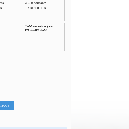
nts
3 228 habitants
es
1 646 hectares
Tableau mis à jour
en Juillet 2022
ROPOLE