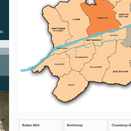
de
Ballan-Miré
Berthenay
Chambray-lè