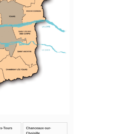
s-Tours
Chanceaux-sur-
Choisille