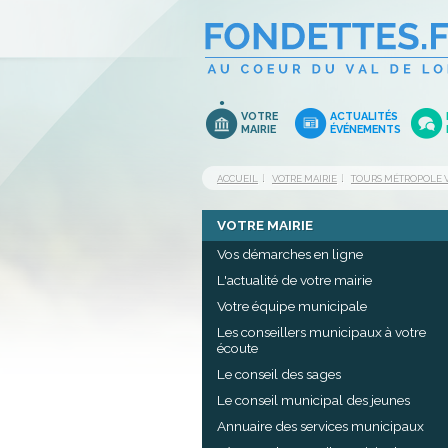
VOTRE
ACTUALITÉS
MAIRIE
ÉVÉNEMENTS
ACCUEIL
VOTRE MAIRIE
TOURS MÉTROPOLE V
VOTRE MAIRIE
Vos démarches en ligne
L'actualité de votre mairie
Votre équipe municipale
Les conseillers municipaux à votre
écoute
Le conseil des sages
Le conseil municipal des jeunes
Annuaire des services municipaux