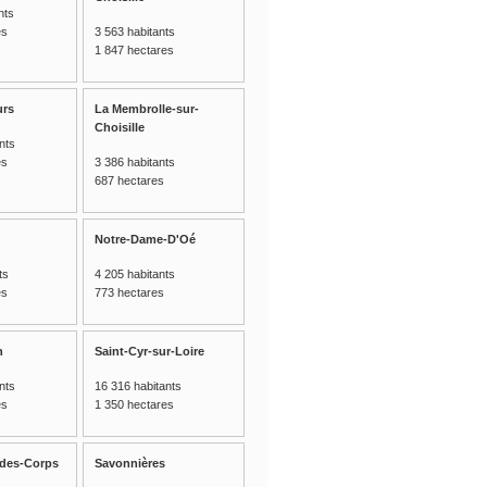
nts
es
3 563 habitants
1 847 hectares
urs
La Membrolle-sur-
Choisille
nts
es
3 386 habitants
687 hectares
Notre-Dame-D'Oé
ts
4 205 habitants
es
773 hectares
n
Saint-Cyr-sur-Loire
nts
16 316 habitants
es
1 350 hectares
-des-Corps
Savonnières