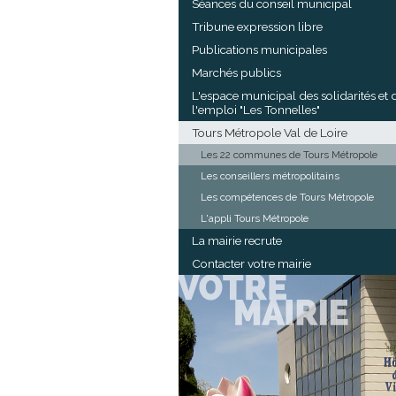
Séances du conseil municipal
Tribune expression libre
Publications municipales
Marchés publics
L'espace municipal des solidarités et 
l'emploi "Les Tonnelles"
Tours Métropole Val de Loire
Les 22 communes de Tours Métropole
Les conseillers métropolitains
Les compétences de Tours Métropole
L'appli Tours Métropole
La mairie recrute
Contacter votre mairie