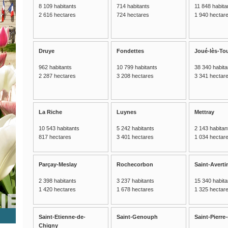
8 109 habitants
714 habitants
11 848 habita
2 616 hectares
724 hectares
1 940 hectar
Druye
Fondettes
Joué-lès-To
962 habitants
10 799 habitants
38 340 habita
2 287 hectares
3 208 hectares
3 341 hectar
La Riche
Luynes
Mettray
10 543 habitants
5 242 habitants
2 143 habitan
817 hectares
3 401 hectares
1 034 hectar
Parçay-Meslay
Rochecorbon
Saint-Averti
2 398 habitants
3 237 habitants
15 340 habita
1 420 hectares
1 678 hectares
1 325 hectar
Saint-Etienne-de-
Saint-Genouph
Saint-Pierre
Chigny