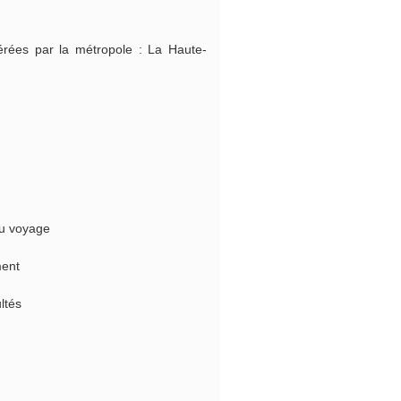
érées par la métropole : La Haute-
du voyage
ment
ultés