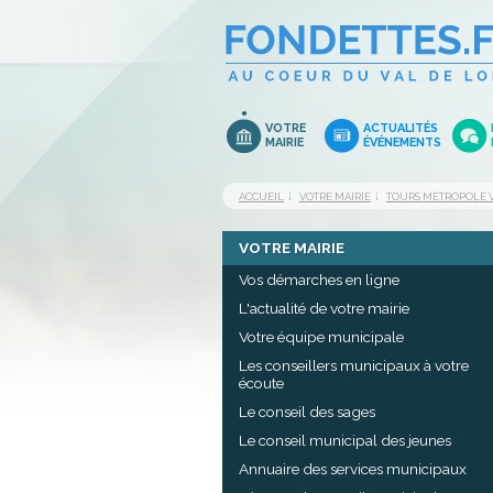
VOTRE
ACTUALITÉS
MAIRIE
ÉVÉNEMENTS
ACCUEIL
VOTRE MAIRIE
TOURS MÉTROPOLE V
VOTRE MAIRIE
Vos démarches en ligne
L'actualité de votre mairie
Votre équipe municipale
Les conseillers municipaux à votre
écoute
Le conseil des sages
Le conseil municipal des jeunes
Annuaire des services municipaux