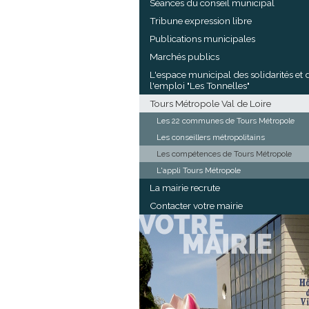
Séances du conseil municipal
Tribune expression libre
Publications municipales
Marchés publics
L'espace municipal des solidarités et 
l'emploi "Les Tonnelles"
Tours Métropole Val de Loire
Les 22 communes de Tours Métropole
Les conseillers métropolitains
Les compétences de Tours Métropole
L'appli Tours Métropole
La mairie recrute
Contacter votre mairie